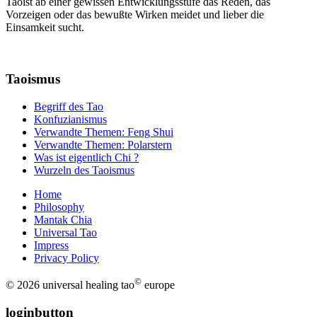
Taoist ab einer gewissen Entwicklungsstufe das Reden, das
Vorzeigen oder das bewußte Wirken meidet und lieber die
Einsamkeit sucht.
Taoismus
Begriff des Tao
Konfuzianismus
Verwandte Themen: Feng Shui
Verwandte Themen: Polarstern
Was ist eigentlich Chi ?
Wurzeln des Taoismus
Home
Philosophy
Mantak Chia
Universal Tao
Impress
Privacy Policy
©
© 2026 universal
healing tao
europe
loginbutton