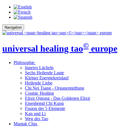
Navigation
©
universal
healing tao
europe
Philosophie
Inneres Lächeln
Sechs Heilende Laute
Kleiner Energiekreislauf
Heilende Liebe
Chi Nei Tsang - Organentgiftung
Cosmic Healing
Elixir Qigong - Das Goldenen Elixir
Eisenhemd Chi Kung
Fusion der 5 Elemente
Kan und Li
Weg des Tao
Mantak Chia