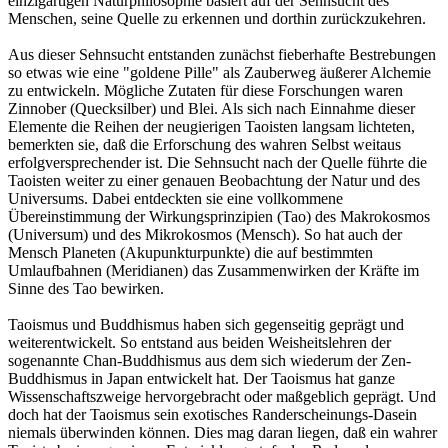
einzigartigen Naturphilosophie basiert auf der Sehnsucht des
Menschen, seine Quelle zu erkennen und dorthin zurückzukehren.
Aus dieser Sehnsucht entstanden zunächst fieberhafte Bestrebungen
so etwas wie eine "goldene Pille" als Zauberweg äußerer Alchemie
zu entwickeln. Mögliche Zutaten für diese Forschungen waren
Zinnober (Quecksilber) und Blei. Als sich nach Einnahme dieser
Elemente die Reihen der neugierigen Taoisten langsam lichteten,
bemerkten sie, daß die Erforschung des wahren Selbst weitaus
erfolgversprechender ist. Die Sehnsucht nach der Quelle führte die
Taoisten weiter zu einer genauen Beobachtung der Natur und des
Universums. Dabei entdeckten sie eine vollkommene
Übereinstimmung der Wirkungsprinzipien (Tao) des Makrokosmos
(Universum) und des Mikrokosmos (Mensch). So hat auch der
Mensch Planeten (Akupunkturpunkte) die auf bestimmten
Umlaufbahnen (Meridianen) das Zusammenwirken der Kräfte im
Sinne des Tao bewirken.
Taoismus und Buddhismus haben sich gegenseitig geprägt und
weiterentwickelt. So entstand aus beiden Weisheitslehren der
sogenannte Chan-Buddhismus aus dem sich wiederum der Zen-
Buddhismus in Japan entwickelt hat. Der Taoismus hat ganze
Wissenschaftszweige hervorgebracht oder maßgeblich geprägt. Und
doch hat der Taoismus sein exotisches Randerscheinungs-Dasein
niemals überwinden können. Dies mag daran liegen, daß ein wahrer